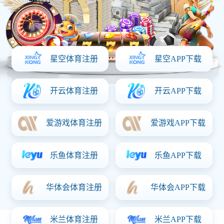
立即下载星空app官方版web站APP