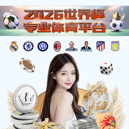
立即注册
星空app官方版web站
官网 · 权威体育数据平
台
星空APP官方版WEB站 OFFICIAL WEBSITE
自2022年创立以来，
星空app官方版web站
致力于为
用户提供包括NBA、英超、欧洲杯、LPL在内的热门赛
事直播与数据服务，广受用户信赖。