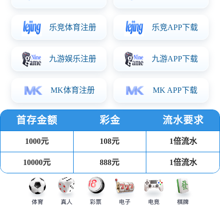
首页
/
体育动态
/ 正文
2026-06-08 15:01
64 次阅读
活塞炒掉蒙蒂·威廉姆斯，5年7850万合同
成最大笑话？
NBA 的教练市场从来不缺戏剧性，但底特律活塞队这
次的操作，堪称联盟近年来最昂贵的一次“手滑”。据
知名记者 Shams Charania 报道，活塞队已正式解雇
主教练蒙蒂·威廉姆斯。由于双方签署的是一份史无前
例的 5 年 7850 万美元超级合同，这次分手不仅意味
着活塞重建计划再度搁浅，更让这份天价合约瞬间沦