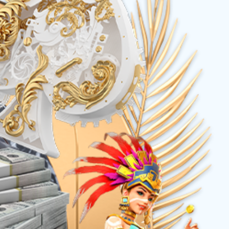
于成为全球领先的星空app官方版