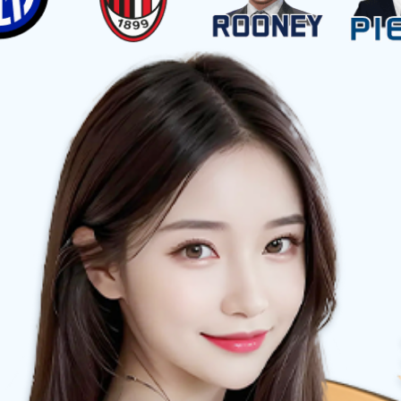
星空app官方版web站公司简介
全球市场的综合体育赛事直播与数据服务平台，专注于为体
、多终端同步
等核心功能，为用户提供一站式的星空app官方
构稳定高效，全面适配 APP、PC 和移动网页端。在东南
获得便捷、可靠的服务体验。
已拥有超
100 万+
注册用户，服务网络覆盖十余国家与地区，