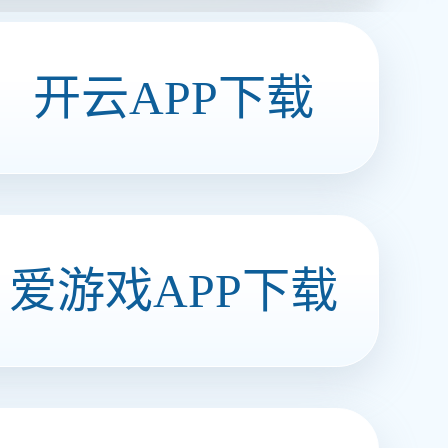
风控识别成功率
99.2%
欺诈行为识别
级
与权限隔离，为星空app官方版web站平台用户建立