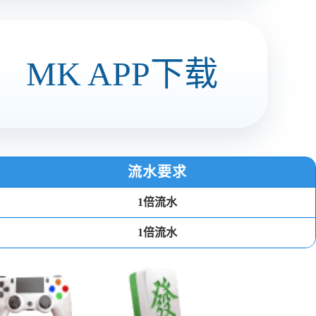
使命
web站平台，我们始终以科技驱动、服务导向为核
、可信赖的体育数据与直播生态。