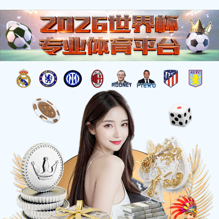
立即注册
星空app官方版web站 · 值得信赖的体
育数据平台
星空app官方版web站 专注于构建一个以赛事内容、数据服
务与智能分析为核心的数字生态平台，聚焦全球体育用户的
实时信息与多终端互动体验。平台以稳定技术架构和合规体
系赢得市场认可，深受星空app官方版web站用户喜爱。
技术驱动，性能优先
平台采用自研系统架构，持续优化加载速度与数据传
输流程，通过部署全球 CDN 加速节点，实现不同地