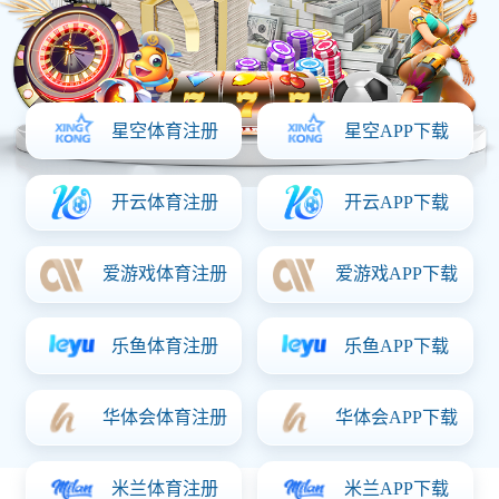
区高速访问与高并发下的稳定运行，全面提升用户操
作流畅度。
以信任构建口碑
所有服务均基于合规化机制运营，平台数据透明、交
易流程规范，长期致力于构建高可信度生态系统，持
续服务全球数百万用户，树立良好品牌形象。
多语言，多区域