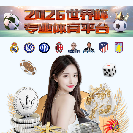
立即注册
星空app官方版web站
官网 · 权威体育数据平
台
星空APP官方版WEB站 OFFICIAL WEBSITE
自2022年创立以来，
星空app官方版web站
致力于为
用户提供包括NBA、英超、欧洲杯、LPL在内的热门赛
事直播与数据服务，广受用户信赖。